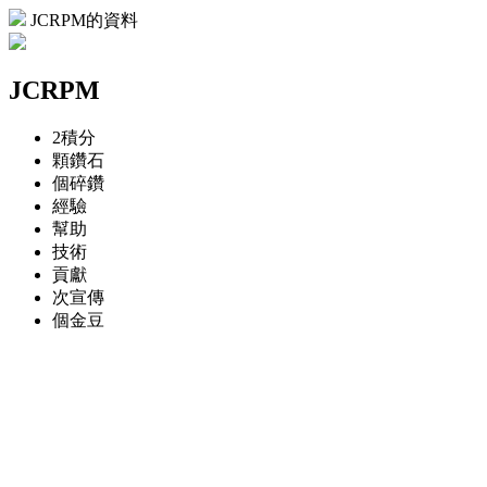
JCRPM的資料
JCRPM
2
積分
顆
鑽石
個
碎鑽
經驗
幫助
技術
貢獻
次
宣傳
個
金豆