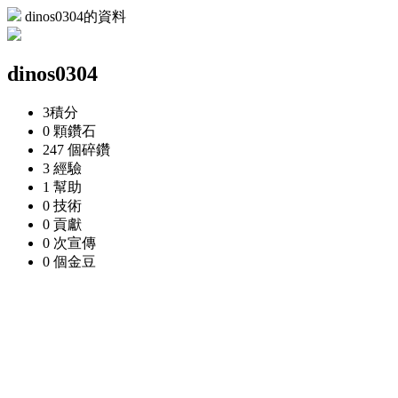
dinos0304的資料
dinos0304
3
積分
0 顆
鑽石
247 個
碎鑽
3
經驗
1
幫助
0
技術
0
貢獻
0 次
宣傳
0 個
金豆