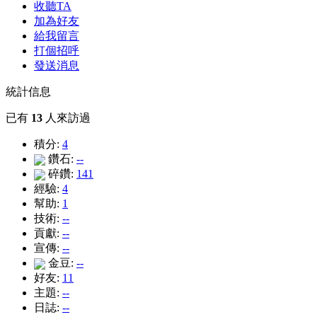
收聽TA
加為好友
給我留言
打個招呼
發送消息
統計信息
已有
13
人來訪過
積分:
4
鑽石:
--
碎鑽:
141
經驗:
4
幫助:
1
技術:
--
貢獻:
--
宣傳:
--
金豆:
--
好友:
11
主題:
--
日誌:
--