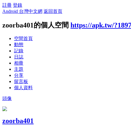
註冊
登錄
Android 台灣中文網
返回首頁
zoorba401的個人空間
https://apk.tw/?189
空間首頁
動態
記錄
日誌
相冊
主題
分享
留言板
個人資料
頭像
zoorba401