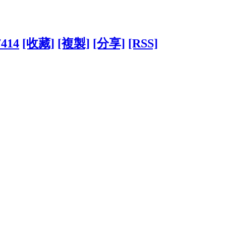
7414
[收藏]
[複製]
[分享]
[RSS]