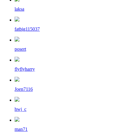
laksa
fatbig115037
posert
flyflyharry
Joen7116
hwj_c
man71