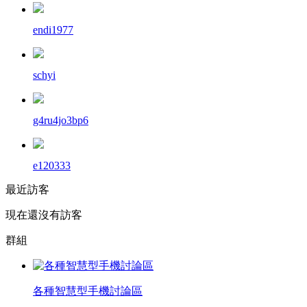
endi1977
schyi
g4ru4jo3bp6
e120333
最近訪客
現在還沒有訪客
群組
各種智慧型手機討論區