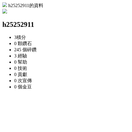
h25252911的資料
h25252911
3
積分
0 顆
鑽石
245 個
碎鑽
3
經驗
0
幫助
0
技術
0
貢獻
0 次
宣傳
0 個
金豆