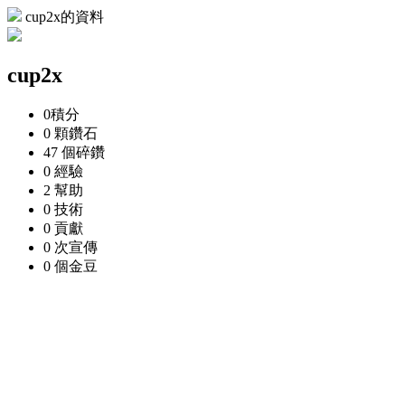
cup2x的資料
cup2x
0
積分
0 顆
鑽石
47 個
碎鑽
0
經驗
2
幫助
0
技術
0
貢獻
0 次
宣傳
0 個
金豆