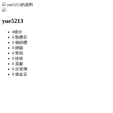
yue5213的資料
yue5213
0
積分
0 顆
鑽石
0 個
碎鑽
0
經驗
0
幫助
0
技術
0
貢獻
0 次
宣傳
0 個
金豆