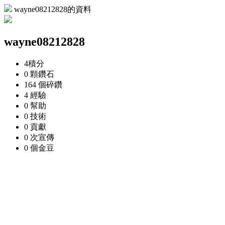
wayne08212828的資料
wayne08212828
4
積分
0 顆
鑽石
164 個
碎鑽
4
經驗
0
幫助
0
技術
0
貢獻
0 次
宣傳
0 個
金豆