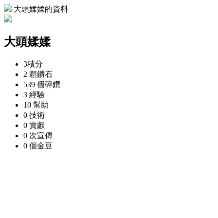
大頭媃媃的資料
大頭媃媃
3
積分
2 顆
鑽石
539 個
碎鑽
3
經驗
10
幫助
0
技術
0
貢獻
0 次
宣傳
0 個
金豆