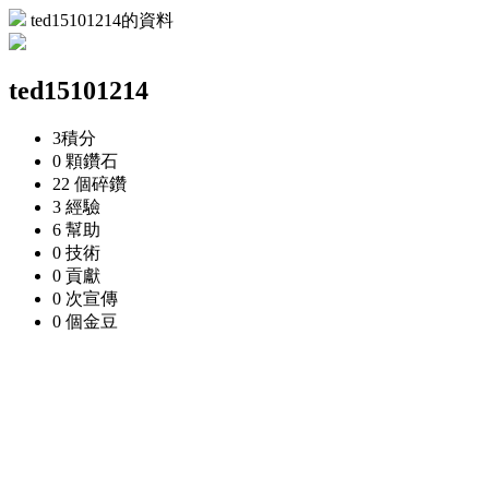
ted15101214的資料
ted15101214
3
積分
0 顆
鑽石
22 個
碎鑽
3
經驗
6
幫助
0
技術
0
貢獻
0 次
宣傳
0 個
金豆