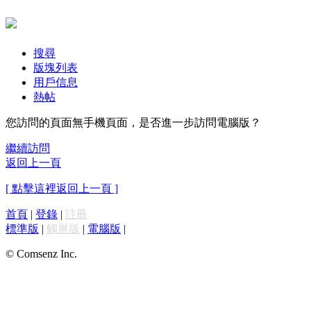
搜尋
版塊列表
用戶信息
熱帖
您訪問的頁面無手機頁面，是否進一步訪問電腦版？
繼續訪問
返回上一頁
[ 點擊這裡返回上一頁 ]
首頁
|
登錄
|
註冊
標準版
|
觸屏版
|
電腦版
|
© Comsenz Inc.