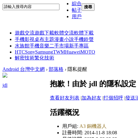
綜合
搜尋
帖子
用戶
遊戲交流
遊戲下載
軟體交流
軟體下載
手機影視
桌布主題
漫畫小說
手機鈴聲
水族館
手機音樂
二手市場
新手專區
HTC
Sony
Samsung
TWM
Huawei
MOTO
解密技術
繁化技術
Android 台灣中文網
›
部落格
›
隱私提醒
抱歉！由於 jdl 的隱私
jdl
查看好友列表
|
加為好友
|
打個招呼
|
發送
活躍概況
用戶組:
A3 銅機器人
註冊時間: 2014-11-8 18:08