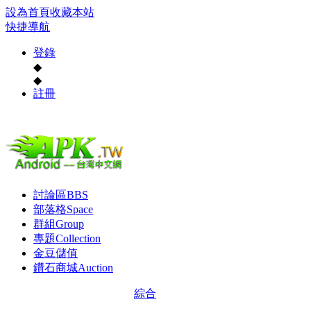
設為首頁
收藏本站
快捷導航
登錄
◆
◆
註冊
討論區
BBS
部落格
Space
群組
Group
專題
Collection
金豆儲值
鑽石商城
Auction
綜合