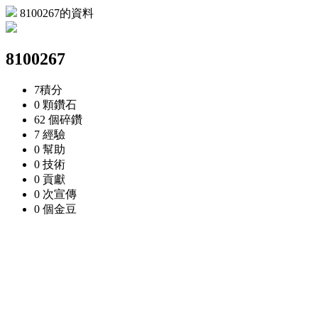
8100267的資料
8100267
7
積分
0 顆
鑽石
62 個
碎鑽
7
經驗
0
幫助
0
技術
0
貢獻
0 次
宣傳
0 個
金豆