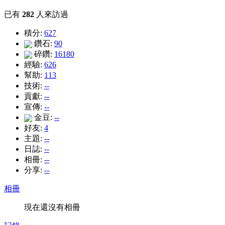
已有
282
人來訪過
積分:
627
鑽石:
90
碎鑽:
16180
經驗:
626
幫助:
113
技術:
--
貢獻:
--
宣傳:
--
金豆:
--
好友:
4
主題:
--
日誌:
--
相冊:
--
分享:
--
相冊
現在還沒有相冊