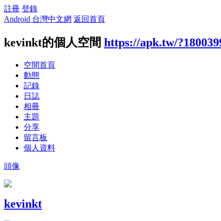
註冊
登錄
Android 台灣中文網
返回首頁
kevinkt的個人空間
https://apk.tw/?180039
空間首頁
動態
記錄
日誌
相冊
主題
分享
留言板
個人資料
頭像
kevinkt