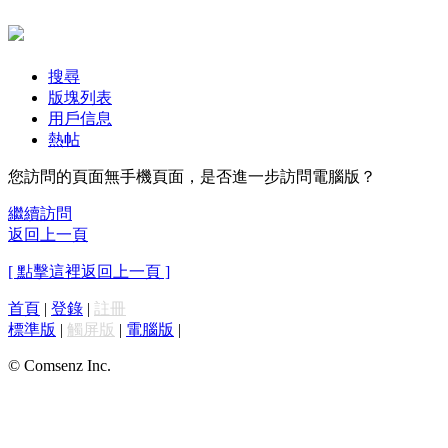
搜尋
版塊列表
用戶信息
熱帖
您訪問的頁面無手機頁面，是否進一步訪問電腦版？
繼續訪問
返回上一頁
[ 點擊這裡返回上一頁 ]
首頁
|
登錄
|
註冊
標準版
|
觸屏版
|
電腦版
|
© Comsenz Inc.