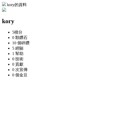
kory的資料
kory
5
積分
0 顆
鑽石
10 個
碎鑽
5
經驗
1
幫助
0
技術
0
貢獻
0 次
宣傳
0 個
金豆