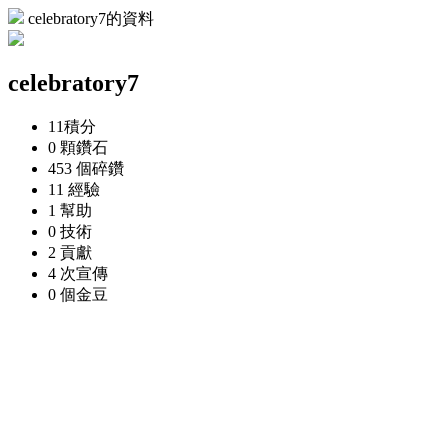
celebratory7的資料
celebratory7
11
積分
0 顆
鑽石
453 個
碎鑽
11
經驗
1
幫助
0
技術
2
貢獻
4 次
宣傳
0 個
金豆