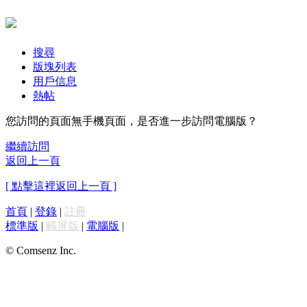
搜尋
版塊列表
用戶信息
熱帖
您訪問的頁面無手機頁面，是否進一步訪問電腦版？
繼續訪問
返回上一頁
[ 點擊這裡返回上一頁 ]
首頁
|
登錄
|
註冊
標準版
|
觸屏版
|
電腦版
|
© Comsenz Inc.