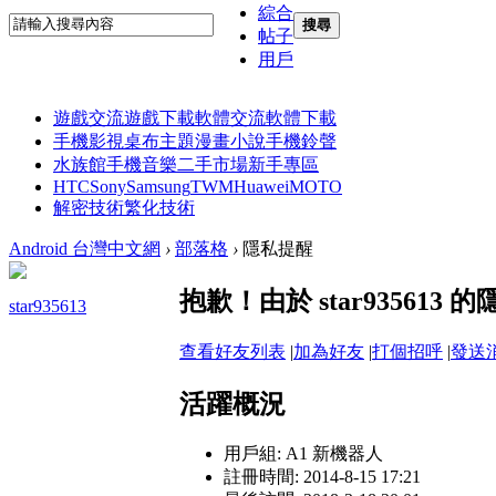
綜合
搜尋
帖子
用戶
遊戲交流
遊戲下載
軟體交流
軟體下載
手機影視
桌布主題
漫畫小說
手機鈴聲
水族館
手機音樂
二手市場
新手專區
HTC
Sony
Samsung
TWM
Huawei
MOTO
解密技術
繁化技術
Android 台灣中文網
›
部落格
›
隱私提醒
抱歉！由於 star93561
star935613
查看好友列表
|
加為好友
|
打個招呼
|
發送
活躍概況
用戶組:
A1 新機器人
註冊時間: 2014-8-15 17:21