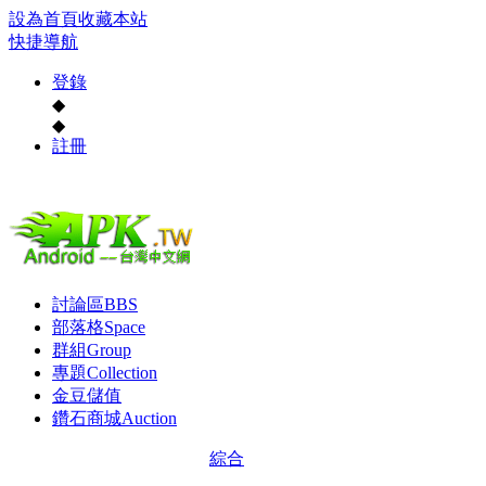
設為首頁
收藏本站
快捷導航
登錄
◆
◆
註冊
討論區
BBS
部落格
Space
群組
Group
專題
Collection
金豆儲值
鑽石商城
Auction
綜合