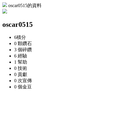
oscar0515的資料
oscar0515
6
積分
0 顆
鑽石
3 個
碎鑽
6
經驗
1
幫助
0
技術
0
貢獻
0 次
宣傳
0 個
金豆