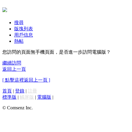
搜尋
版塊列表
用戶信息
熱帖
您訪問的頁面無手機頁面，是否進一步訪問電腦版？
繼續訪問
返回上一頁
[ 點擊這裡返回上一頁 ]
首頁
|
登錄
|
註冊
標準版
|
觸屏版
|
電腦版
|
© Comsenz Inc.