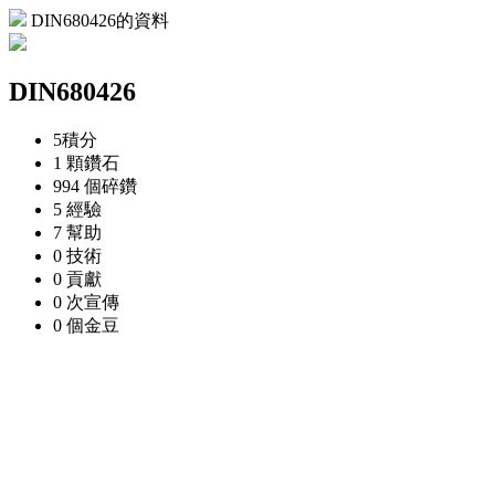
DIN680426的資料
DIN680426
5
積分
1 顆
鑽石
994 個
碎鑽
5
經驗
7
幫助
0
技術
0
貢獻
0 次
宣傳
0 個
金豆