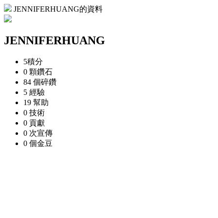
JENNIFERHUANG的資料
JENNIFERHUANG
5
積分
0 顆
鑽石
84 個
碎鑽
5
經驗
19
幫助
0
技術
0
貢獻
0 次
宣傳
0 個
金豆