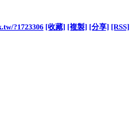
pk.tw/?1723306
[收藏]
[複製]
[分享]
[RSS]