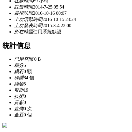
在線時間
69 小時
註冊時間
2014-7-25 05:54
最後訪問
2016-10-16 00:07
上次活動時間
2016-10-15 23:24
上次發表時間
2015-8-4 22:00
所在時區
使用系統默認
統計信息
已用空間
0 B
積分
5
鑽石
0 顆
碎鑽
84 個
經驗
5
幫助
19
技術
0
貢獻
0
宣傳
0 次
金豆
0 個