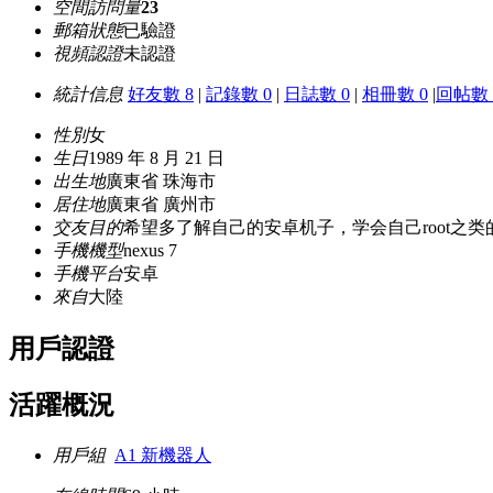
空間訪問量
23
郵箱狀態
已驗證
視頻認證
未認證
統計信息
好友數 8
|
記錄數 0
|
日誌數 0
|
相冊數 0
|
回帖數 
性別
女
生日
1989 年 8 月 21 日
出生地
廣東省 珠海市
居住地
廣東省 廣州市
交友目的
希望多了解自己的安卓机子，学会自己root之类
手機機型
nexus 7
手機平台
安卓
來自
大陸
用戶認證
活躍概況
用戶組
A1 新機器人