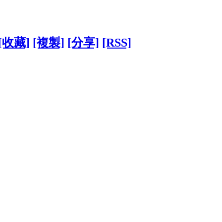
[收藏]
[複製]
[分享]
[RSS]