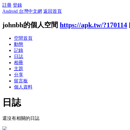
註冊
登錄
Android 台灣中文網
返回首頁
johnbh的個人空間
https://apk.tw/?170114
空間首頁
動態
記錄
日誌
相冊
主題
分享
留言板
個人資料
日誌
還沒有相關的日誌