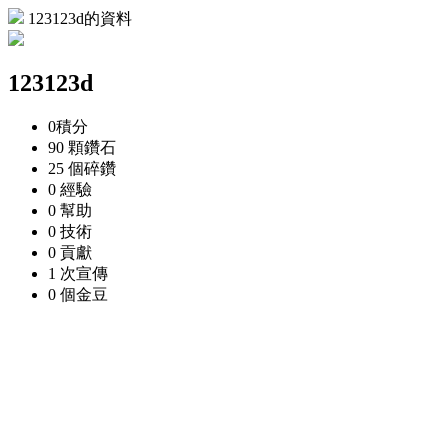
123123d的資料
123123d
0
積分
90 顆
鑽石
25 個
碎鑽
0
經驗
0
幫助
0
技術
0
貢獻
1 次
宣傳
0 個
金豆