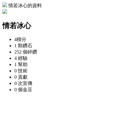
情若冰心的資料
情若冰心
4
積分
1 顆
鑽石
252 個
碎鑽
4
經驗
1
幫助
0
技術
0
貢獻
0 次
宣傳
0 個
金豆