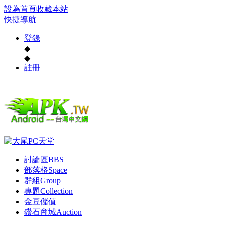
設為首頁
收藏本站
快捷導航
登錄
◆
◆
註冊
討論區
BBS
部落格
Space
群組
Group
專題
Collection
金豆儲值
鑽石商城
Auction