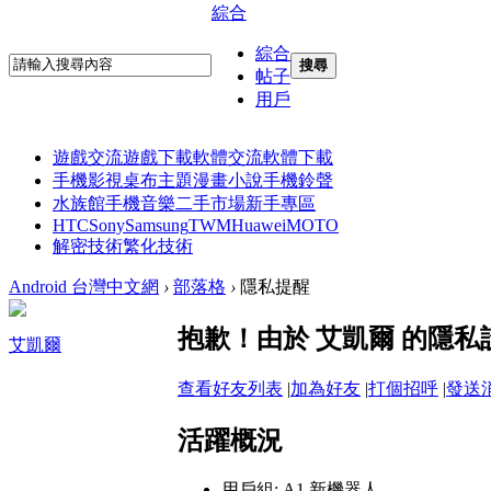
綜合
綜合
搜尋
帖子
用戶
遊戲交流
遊戲下載
軟體交流
軟體下載
手機影視
桌布主題
漫畫小說
手機鈴聲
水族館
手機音樂
二手市場
新手專區
HTC
Sony
Samsung
TWM
Huawei
MOTO
解密技術
繁化技術
Android 台灣中文網
›
部落格
›
隱私提醒
抱歉！由於 艾凱爾 的隱
艾凱爾
查看好友列表
|
加為好友
|
打個招呼
|
發送
活躍概況
用戶組:
A1 新機器人