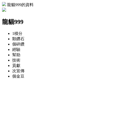
龍貓999的資料
龍貓999
1
積分
顆
鑽石
個
碎鑽
經驗
幫助
技術
貢獻
次
宣傳
個
金豆