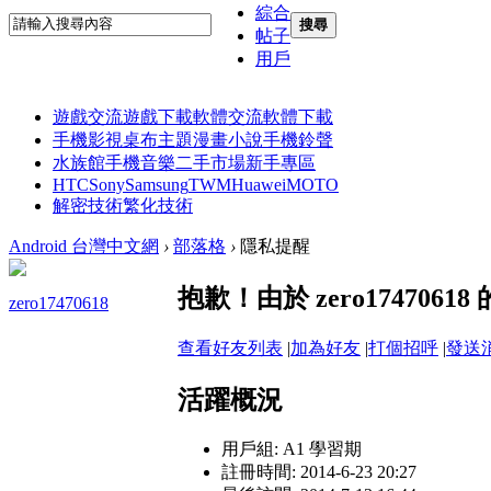
綜合
搜尋
帖子
用戶
遊戲交流
遊戲下載
軟體交流
軟體下載
手機影視
桌布主題
漫畫小說
手機鈴聲
水族館
手機音樂
二手市場
新手專區
HTC
Sony
Samsung
TWM
Huawei
MOTO
解密技術
繁化技術
Android 台灣中文網
›
部落格
›
隱私提醒
抱歉！由於 zero17470
zero17470618
查看好友列表
|
加為好友
|
打個招呼
|
發送
活躍概況
用戶組:
A1 學習期
註冊時間: 2014-6-23 20:27