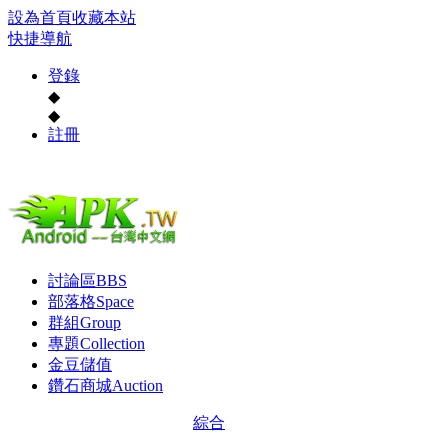
設為首頁
收藏本站
快捷導航
登錄
◆
◆
註冊
討論區
BBS
部落格
Space
群組
Group
專題
Collection
金豆儲值
鑽石商城
Auction
綜合