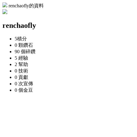
renchaofly的資料
renchaofly
5
積分
0 顆
鑽石
90 個
碎鑽
5
經驗
2
幫助
0
技術
0
貢獻
0 次
宣傳
0 個
金豆