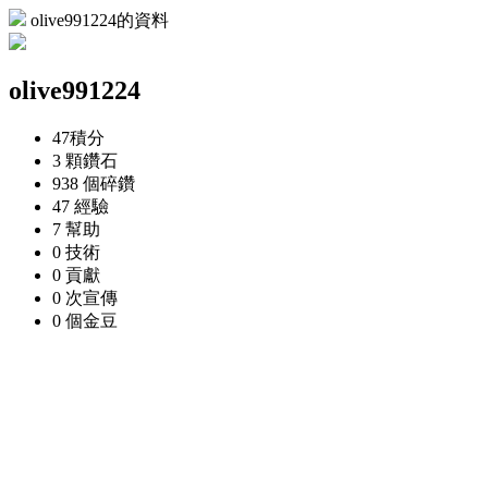
olive991224的資料
olive991224
47
積分
3 顆
鑽石
938 個
碎鑽
47
經驗
7
幫助
0
技術
0
貢獻
0 次
宣傳
0 個
金豆