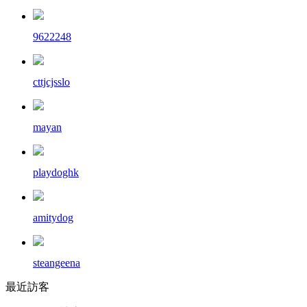
9622248
cttjcjsslo
mayan
playdoghk
amitydog
steangeena
最近訪客