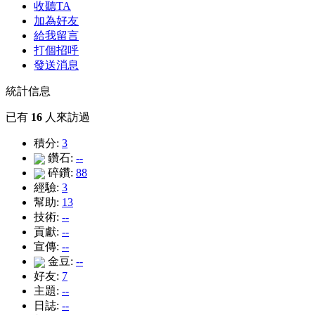
收聽TA
加為好友
給我留言
打個招呼
發送消息
統計信息
已有
16
人來訪過
積分:
3
鑽石:
--
碎鑽:
88
經驗:
3
幫助:
13
技術:
--
貢獻:
--
宣傳:
--
金豆:
--
好友:
7
主題:
--
日誌:
--