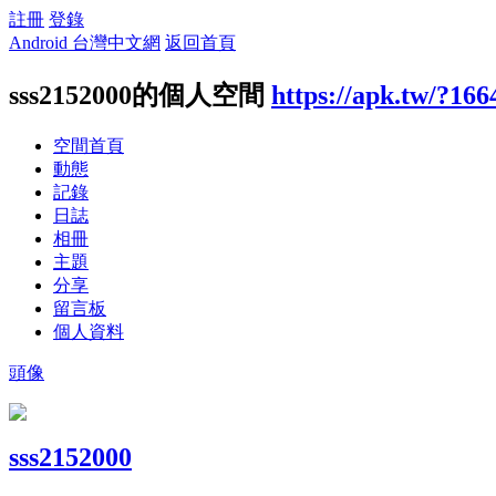
註冊
登錄
Android 台灣中文網
返回首頁
sss2152000的個人空間
https://apk.tw/?166
空間首頁
動態
記錄
日誌
相冊
主題
分享
留言板
個人資料
頭像
sss2152000