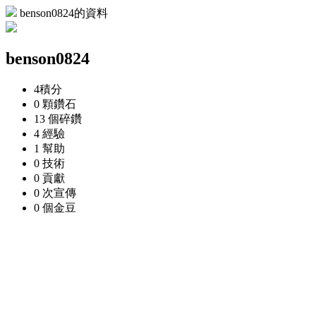
benson0824的資料
benson0824
4
積分
0 顆
鑽石
13 個
碎鑽
4
經驗
1
幫助
0
技術
0
貢獻
0 次
宣傳
0 個
金豆