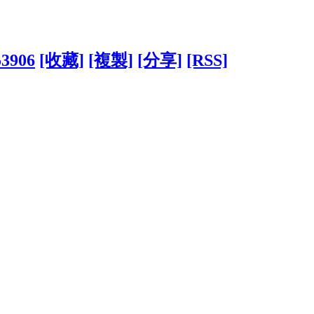
53906
[收藏]
[複製]
[分享]
[RSS]