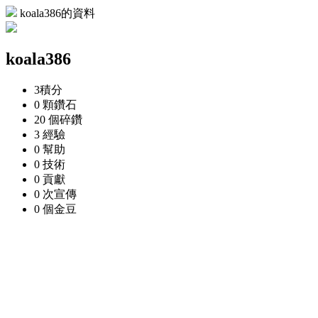
koala386的資料
koala386
3
積分
0 顆
鑽石
20 個
碎鑽
3
經驗
0
幫助
0
技術
0
貢獻
0 次
宣傳
0 個
金豆