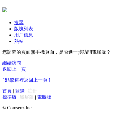
搜尋
版塊列表
用戶信息
熱帖
您訪問的頁面無手機頁面，是否進一步訪問電腦版？
繼續訪問
返回上一頁
[ 點擊這裡返回上一頁 ]
首頁
|
登錄
|
註冊
標準版
|
觸屏版
|
電腦版
|
© Comsenz Inc.