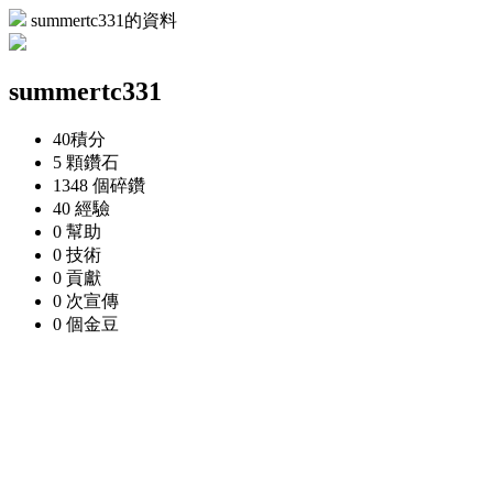
summertc331的資料
summertc331
40
積分
5 顆
鑽石
1348 個
碎鑽
40
經驗
0
幫助
0
技術
0
貢獻
0 次
宣傳
0 個
金豆