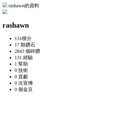
rashawn的資料
rashawn
131
積分
17 顆
鑽石
2843 個
碎鑽
131
經驗
1
幫助
0
技術
0
貢獻
0 次
宣傳
0 個
金豆