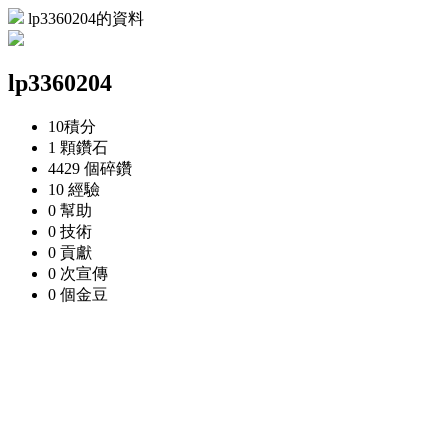
lp3360204的資料
lp3360204
10
積分
1 顆
鑽石
4429 個
碎鑽
10
經驗
0
幫助
0
技術
0
貢獻
0 次
宣傳
0 個
金豆