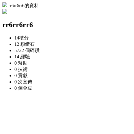
rr6rr6rr6的資料
rr6rr6rr6
14
積分
12 顆
鑽石
5722 個
碎鑽
14
經驗
0
幫助
0
技術
0
貢獻
0 次
宣傳
0 個
金豆