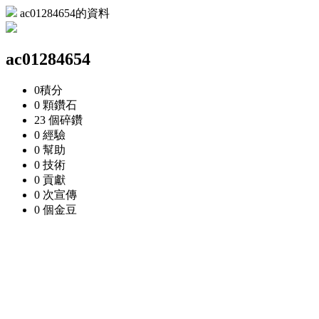
ac01284654的資料
ac01284654
0
積分
0 顆
鑽石
23 個
碎鑽
0
經驗
0
幫助
0
技術
0
貢獻
0 次
宣傳
0 個
金豆