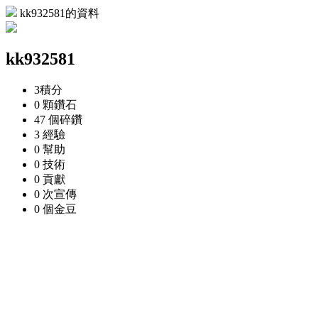
kk932581的資料
kk932581
3
積分
0 顆
鑽石
47 個
碎鑽
3
經驗
0
幫助
0
技術
0
貢獻
0 次
宣傳
0 個
金豆