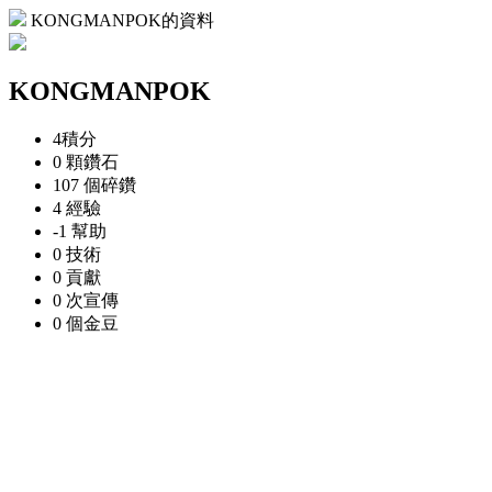
KONGMANPOK的資料
KONGMANPOK
4
積分
0 顆
鑽石
107 個
碎鑽
4
經驗
-1
幫助
0
技術
0
貢獻
0 次
宣傳
0 個
金豆