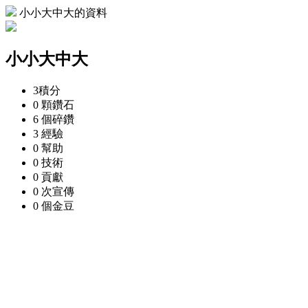
小小大中大的資料
小小大中大
3
積分
0 顆
鑽石
6 個
碎鑽
3
經驗
0
幫助
0
技術
0
貢獻
0 次
宣傳
0 個
金豆