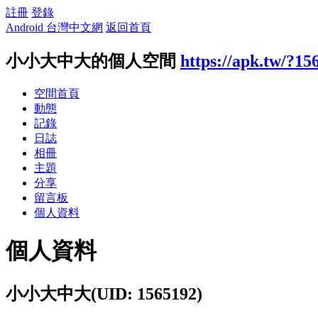
註冊
登錄
Android 台灣中文網
返回首頁
小小大中大的個人空間
https://apk.tw/?15
空間首頁
動態
記錄
日誌
相冊
主題
分享
留言板
個人資料
個人資料
小小大中大
(UID: 1565192)