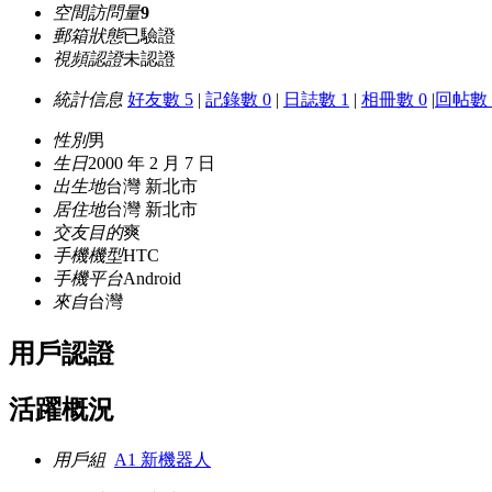
空間訪問量
9
郵箱狀態
已驗證
視頻認證
未認證
統計信息
好友數 5
|
記錄數 0
|
日誌數 1
|
相冊數 0
|
回帖數 
性別
男
生日
2000 年 2 月 7 日
出生地
台灣 新北市
居住地
台灣 新北市
交友目的
爽
手機機型
HTC
手機平台
Android
來自
台灣
用戶認證
活躍概況
用戶組
A1 新機器人