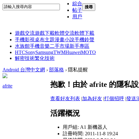
綜合
搜尋
帖子
用戶
遊戲交流
遊戲下載
軟體交流
軟體下載
手機影視
桌布主題
漫畫小說
手機鈴聲
水族館
手機音樂
二手市場
新手專區
HTC
Sony
Samsung
TWM
Huawei
MOTO
解密技術
繁化技術
Android 台灣中文網
›
部落格
›
隱私提醒
抱歉！由於 afrite 的
afrite
查看好友列表
|
加為好友
|
打個招呼
|
發送
活躍概況
用戶組:
A1 新機器人
註冊時間: 2011-11-8 19:24