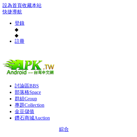
設為首頁
收藏本站
快捷導航
登錄
◆
◆
註冊
討論區
BBS
部落格
Space
群組
Group
專題
Collection
金豆儲值
鑽石商城
Auction
綜合