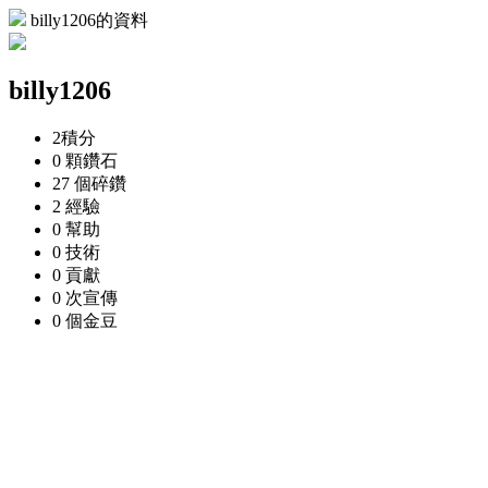
billy1206的資料
billy1206
2
積分
0 顆
鑽石
27 個
碎鑽
2
經驗
0
幫助
0
技術
0
貢獻
0 次
宣傳
0 個
金豆