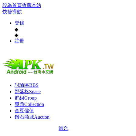
設為首頁
收藏本站
快捷導航
登錄
◆
◆
註冊
討論區
BBS
部落格
Space
群組
Group
專題
Collection
金豆儲值
鑽石商城
Auction
綜合