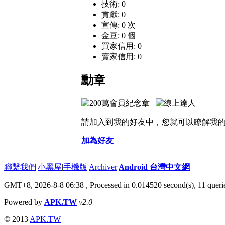
技術: 0
貢獻: 0
宣傳: 0 次
金豆: 0 個
買家信用: 0
賣家信用: 0
勳章
請加入到我的好友中，您就可以瞭解我
加為好友
聯繫我們
|
小黑屋
|
手機版
|
Archiver
|
Android 台灣中文網
GMT+8, 2026-8-8 06:38
, Processed in 0.014520 second(s), 11 que
Powered by
APK.TW
v2.0
© 2013
APK.TW