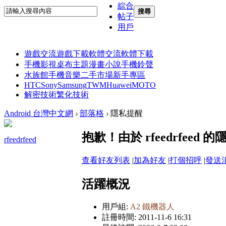
綜合
搜尋
帖子
用戶
遊戲交流
遊戲下載
軟體交流
軟體下載
手機影視
桌布主題
漫畫小說
手機鈴聲
水族館
手機音樂
二手市場
新手專區
HTC
Sony
Samsung
TWM
Huawei
MOTO
解密技術
繁化技術
Android 台灣中文網
›
部落格
›
隱私提醒
抱歉！由於 rfeedrfee
rfeedrfeed
查看好友列表
|
加為好友
|
打個招呼
|
發送
活躍概況
用戶組:
A2 鐵機器人
註冊時間: 2011-11-6 16:31