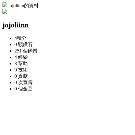
jojoliinn的資料
jojoliinn
4
積分
0 顆
鑽石
251 個
碎鑽
4
經驗
3
幫助
0
技術
0
貢獻
0 次
宣傳
0 個
金豆