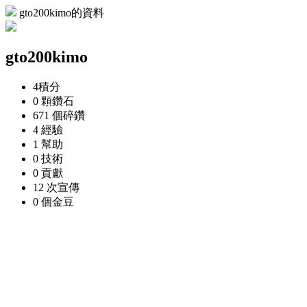
gto200kimo的資料
gto200kimo
4
積分
0 顆
鑽石
671 個
碎鑽
4
經驗
1
幫助
0
技術
0
貢獻
12 次
宣傳
0 個
金豆